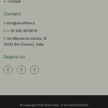
•
Contatti
Contatti
info@slowfiber.it
+ 39 349 4913878
Via Mendicità Istruita, 14
12042 Bra (Cuneo), Italia
Seguici su
© Copyright 2026 Slow Fiber - P.iva 04030220042