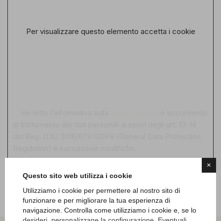
Per visualizzare questo elemento accetta i cookie
Ho letto l'informativa sulla
Privacy Policy
e acconsento
al trattamento dei dati personali ai sensi degli art. 13-14
del Reg. (UE) 2016/679 GDPR (General Data Protection
Regulation) e successive modifiche.
×
Invia
Questo sito web utilizza i cookie
Utilizziamo i cookie per permettere al nostro sito di
funzionare e per migliorare la tua esperienza di
navigazione. Controlla come utilizziamo i cookie e, se lo
desideri, personalizzane la configurazione. Eventuali