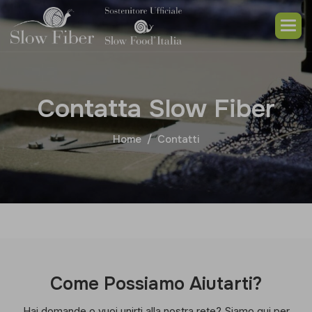
C
o
n
t
a
t
t
a
S
l
o
w
F
i
b
e
r
Home
Contatti
C
o
m
e
P
o
s
s
i
a
m
o
A
i
u
t
a
r
t
i
?
Hai domande o vuoi unirti alla nostra rete? Siamo qui per