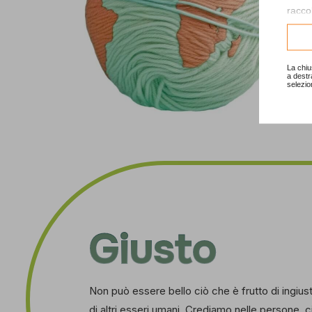
raccol
Consu
La chiu
a destr
selezio
Giusto
Non può essere bello ciò che è frutto di ingius
di altri esseri umani. Crediamo nelle persone,