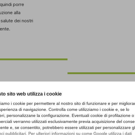
 quindi porre
uzione alla
 salute dei nostri
ente.
to sito web utilizza i cookie
Pulit
zziamo i cookie per permettere al nostro sito di funzionare e per migliora
sperienza di navigazione. Controlla come utilizziamo i cookie e, se lo
eri, personalizzane la configurazione. Eventuali cookie di profilazione o
rciali verranno utilizzati esclusivamente previa acquisizione del cons
utente e, se consentito, potrebbero essere utilizzati per personalizzare gl
Pulito significa scegli
i pubblicitari. Per ulteriori informazioni su come Google utilizza i dati