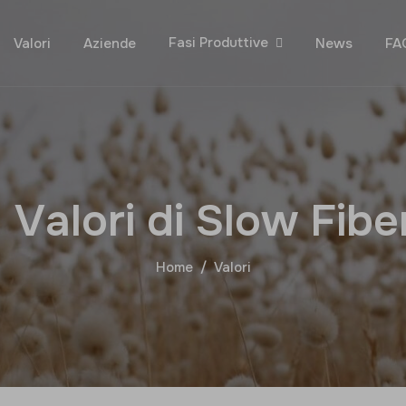
Fasi Produttive
Valori
Aziende
News
FA
I
V
a
l
o
r
i
d
i
S
l
o
w
F
i
b
e
Home
Valori