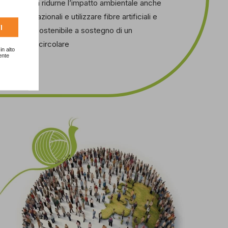
temente a ridurne l’impatto ambientale anche
oni internazionali e utilizzare fibre artificiali e
I
in maniera sostenibile a sostegno di un
i economia circolare
in alto
ente