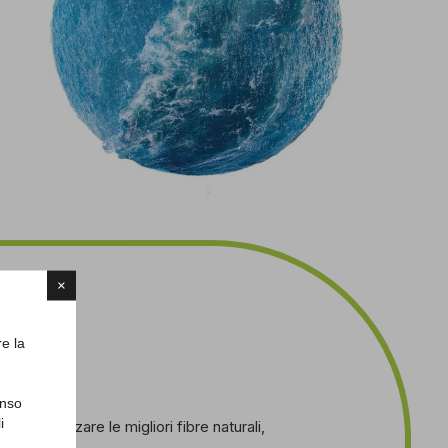
×
o
re la
enso
i
ere e utilizzare le migliori fibre naturali,