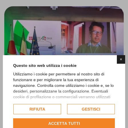
×
Questo sito web utilizza i cookie
Utilizziamo i cookie per permettere al nostro sito di
funzionare e per migliorare la tua esperienza di
navigazione. Controlla come utilizziamo i cookie e, se lo
desideri, personalizzane la configurazione. Eventuali
cookie di profilazione o commerciali verranno utilizzati
02 Ottobre 2025
esclusivamente previa acquisizione del consenso
Slow Fiber a Osaka 2025: verso una filiera
dell'utente e, se consentito, potrebbero essere utilizzati
RIFIUTA
GESTISCI
tessile sostenibile e senza confini
per personalizzare gli annunci pubblicitari. Per ulteriori
informazioni su come Google utilizza i dati raccolti,
ACCETTA TUTTI
consulta la
politica sulla privacy di Google
.