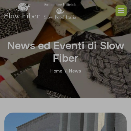
N
e
w
s
e
d
E
v
e
n
t
i
d
i
S
l
o
w
F
i
b
e
r
Home
News