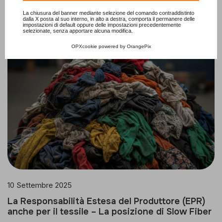
Consulta l'informativa cookie completa.
La chiusura del banner mediante selezione del comando contraddistinto
dalla X posta al suo interno, in alto a destra, comporta il permanere delle
impostazioni di default oppure delle impostazioni precedentemente
selezionate, senza apportare alcuna modifica.
OPXcookie
powered by
OrangePix
10 Settembre 2025
La Responsabilità Estesa del Produttore (EPR)
anche per il tessile – La posizione di Slow Fiber