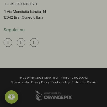
+ 39 349 4913878
Via Mendicità Istruita, 14
12042 Bra (Cuneo), Italia
Seguici su
© Copyright 2026 Slow Fiber - P.iva 04030220042
Company info
|
Privacy Policy
|
Cookie policy
|
Preferenze Cookie