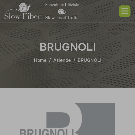
B
R
U
G
N
O
L
I
Home
Aziende
BRUGNOLI