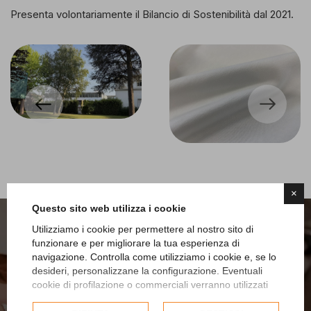
Presenta volontariamente il Bilancio di Sostenibilità dal 2021.
×
Questo sito web utilizza i cookie
Utilizziamo i cookie per permettere al nostro sito di
funzionare e per migliorare la tua esperienza di
navigazione. Controlla come utilizziamo i cookie e, se lo
desideri, personalizzane la configurazione. Eventuali
V
u
o
i
E
n
t
r
a
r
e
a
F
a
r
P
a
r
t
e
d
i
S
l
o
w
cookie di profilazione o commerciali verranno utilizzati
F
i
b
e
r
?
esclusivamente previa acquisizione del consenso