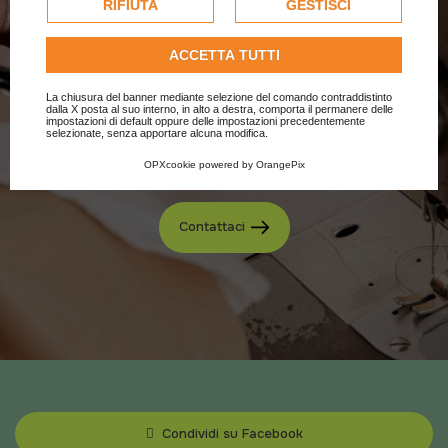
dell'utente e, se consentito, potrebbero essere utilizzati
RIFIUTA
GESTISCI
per personalizzare gli annunci pubblicitari. Per ulteriori
Sei un’azienda impegnata nella filiera tessile e
informazioni su come Google utilizza i dati raccolti,
ACCETTA TUTTI
dell’arredamento sostenibile? Unisciti alla
consulta la
politica sulla privacy di Google
.
Consulta l'informativa cookie completa.
nostra rete e contribuisci a un futuro più etico
La chiusura del banner mediante selezione del comando contraddistinto
dalla X posta al suo interno, in alto a destra, comporta il permanere delle
impostazioni di default oppure delle impostazioni precedentemente
e responsabile.
selezionate, senza apportare alcuna modifica.
OPXcookie
powered by
OrangePix
Contattaci
Condividi su Facebook