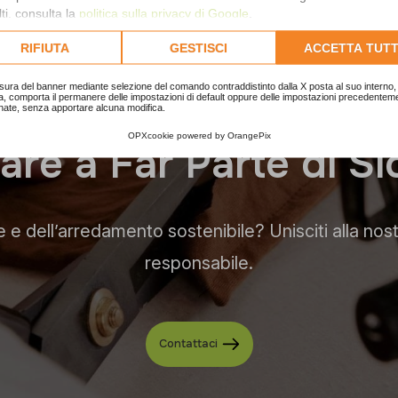
ti, consulta la
politica sulla privacy di Google
.
lta l'informativa cookie completa.
RIFIUTA
GESTISCI
ACCETTA TUTT
sura del banner mediante selezione del comando contraddistinto dalla X posta al suo interno, 
a, comporta il permanere delle impostazioni di default oppure delle impostazioni precedentem
nate, senza apportare alcuna modifica.
OPXcookie
powered by
OrangePix
a
r
e
a
F
a
r
P
a
r
t
e
d
i
S
l
e e dell’arredamento sostenibile? Unisciti alla nost
responsabile.
Contattaci