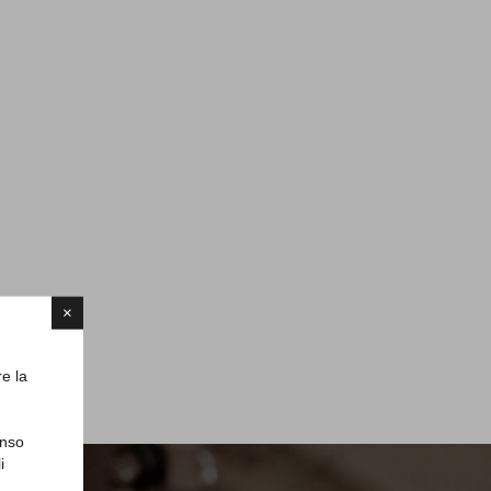
×
re la
enso
i