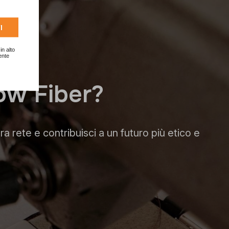
I
in alto
ente
o
w
F
i
b
e
r
?
ra rete e contribuisci a un futuro più etico e