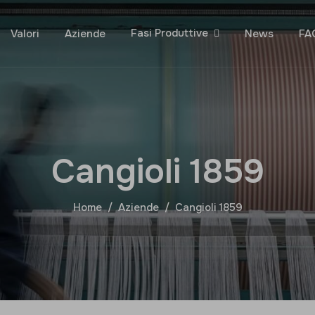
Fasi Produttive
Valori
Aziende
News
FA
C
a
n
g
i
o
l
i
1
8
5
9
Home
Aziende
Cangioli 1859