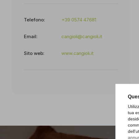
Telefono:
+39 0574 47681
Email:
cangioli@cangioli.it
Sito web:
www.cangioli.it
Ques
Utili
tua e
desid
comme
dell'
annunc