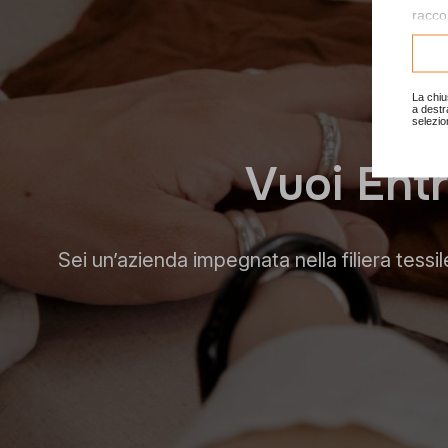
raccol
Consu
La chiu
a destr
selezio
V
u
o
i
E
n
t
r
Sei un’azienda impegnata nella filiera tessil