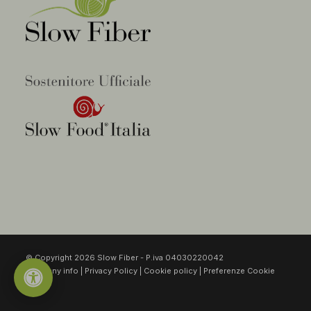
© Copyright 2026 Slow Fiber - P.iva 04030220042
Company info
|
Privacy Policy
|
Cookie policy
|
Preferenze Cookie