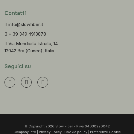
Contatti
info@slowfiber.it
+ 39 349 4913878
Via Mendicità Istruita, 14
12042 Bra (Cuneo), Italia
Seguici su
© Copyright 2026 Slow Fiber - P.iva 04030220042
Company info
|
Privacy Policy
|
Cookie policy
|
Preferenze Cookie