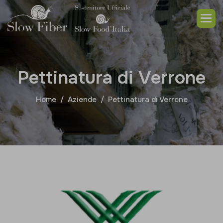
P
e
t
t
i
n
a
t
u
r
a
d
i
V
e
r
r
o
n
e
Home
Aziende
Pettinatura di Verrone