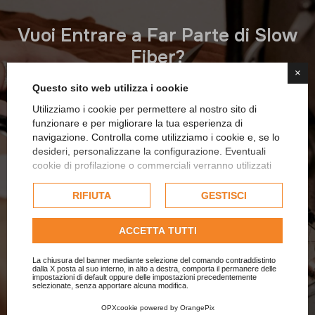
V
u
o
i
E
n
t
r
a
r
e
a
F
a
r
P
a
r
t
e
d
i
S
l
o
w
F
i
b
e
r
?
×
Sei un’azienda impegnata nella filiera tessile e
Questo sito web utilizza i cookie
Utilizziamo i cookie per permettere al nostro sito di
dell’arredamento sostenibile? Unisciti alla
funzionare e per migliorare la tua esperienza di
nostra rete e contribuisci a un futuro più etico
navigazione. Controlla come utilizziamo i cookie e, se lo
desideri, personalizzane la configurazione. Eventuali
e responsabile.
cookie di profilazione o commerciali verranno utilizzati
esclusivamente previa acquisizione del consenso
dell'utente e, se consentito, potrebbero essere utilizzati
RIFIUTA
GESTISCI
per personalizzare gli annunci pubblicitari. Per ulteriori
informazioni su come Google utilizza i dati raccolti,
Contattaci
ACCETTA TUTTI
consulta la
politica sulla privacy di Google
.
Consulta l'informativa cookie completa.
La chiusura del banner mediante selezione del comando contraddistinto
dalla X posta al suo interno, in alto a destra, comporta il permanere delle
impostazioni di default oppure delle impostazioni precedentemente
selezionate, senza apportare alcuna modifica.
OPXcookie
powered by
OrangePix